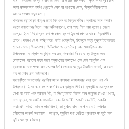
পাঠ। বিস্ময়কর সমস্ত চরিত্রের দেখা মেলে তার জীবনপথে। পূর্ববঙ্গে সর্বস্ব ফেলে
আসা রুক্ষস্বভাবা কর্কশ প্রৌঢ়াই হোক বা শ্মশানের ডোম, দিব্যদর্শিনীকে তারা
ভাবতে শেখায় নতুন করে।
শ্মশানের মড়াপোড়া গন্ধের মাঝে দিন শুরু হয় দিব্যদর্শিনীর। শ্মশানের সঙ্গে বসবাস
করতে করতে তার ইগো, তার অভিমানবোধ, তার অহং মিশে যায় ধুলোয়। প্রেম
অপ্রেম হিংসা মিথ্যা প্রতারণা প্রবঞ্চনা ক্রমশ ঠুনকো লাগতে থাকে দিব্যদর্শিনীর
চোখে। ক্রমশ সে উপলব্ধি করে, সবই গুরুত্বহীন, চিরন্তন সত্য লুক্কায়িত রয়েছে
চেতনা লাভে। উত্তরণে। ‘উত্তিষ্ঠত জাগ্রত’তে। তার মহাপণ্ডিত বাবা
উপনিষদের যে শ্লোক আবৃত্তি করতেন, শংকরাচার্যের যে ভাষ্য উদ্ধৃত করে
বোঝাতেন, গ্রামের সহজ সরল মানুষগুলোর কথাতেও যেন সেই আধুনিক এক
ব্যাংকারের সঙ্গে শখের এক ডোমের তৈরি হয় এক অদ্ভুত উদাসীন সম্পর্ক, যা ফেলা
যায় না কোন চেনা সমীকরণে।
স্থূলদৃষ্টিতে ভারতবর্ষের গ্রামীণ ব্যাংক ব্যবস্থা অব্যবস্থার কথা তুলে ধরে এই
উপন্যাস। হিসেব করে রুরাল ব্যাংকিং এর ব্যালান্স শিটের। সূক্ষ্মদৃষ্টিতে সমান্তরালে
লেখা হয় অন্য এক ব্যালান্স শিট, যা নিঃস্পৃহভাবে হিসেব করে মানুষের চাওয়া পাওয়া,
পাপ পুণ্যের, আধ্যাত্মিক সংকটের। কোনটা ডেবিট, কোনটা ক্রেডিট, কোনটা
অ্যাসেট, কোনটা আসলে লায়াবিলিটি, তা বুঝতে ধাঁধা লেগে যায় এই অগণিত
চরিত্রের আশ্চর্য উপন্যাসে। জাগ্রত, সুষুপ্তি দশা পেরিয়ে প্রশান্ত মন ছুটে চলে
তুরীয় অবস্থার দিকে।