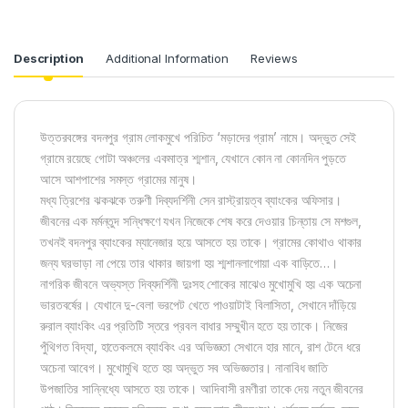
Description
Additional Information
Reviews
উত্তরবঙ্গের বদনপুর গ্রাম লোকমুখে পরিচিত ‘মড়াদের গ্রাম’ নামে। অদ্ভুত সেই
গ্রামে রয়েছে গোটা অঞ্চলের একমাত্র শ্মশান, যেখানে কোন না কোনদিন পুড়তে
আসে আশপাশের সমস্ত গ্রামের মানুষ।
মধ্য ত্রিশের ঝকঝকে তরুণী দিব্যদর্শিনী সেন রাস্ট্রায়ত্ব ব্যাংকের অফিসার।
জীবনের এক মর্মন্তুদ সন্ধিক্ষণে যখন নিজেকে শেষ করে দেওয়ার চিন্তায় সে মশগুল,
তখনই বদনপুর ব্যাংকের ম্যানেজার হয়ে আসতে হয় তাকে। গ্রামের কোথাও থাকার
জন্য ঘরভাড়া না পেয়ে তার থাকার জায়গা হয় শ্মশানলাগোয়া এক বাড়িতে…।
নাগরিক জীবনে অভ্যস্ত দিব্যদর্শিনী দুঃসহ শোকের মাঝেও মুখোমুখি হয় এক অচেনা
ভারতবর্ষের। যেখানে দু-বেলা ভরপেট খেতে পাওয়াটাই বিলাসিতা, সেখানে দাঁড়িয়ে
রুরাল ব্যাংকিং এর প্রতিটি স্তরে প্রবল বাধার সম্মুখীন হতে হয় তাকে। নিজের
পুঁথিগত বিদ্যা, হাতেকলমে ব্যাংকিং এর অভিজ্ঞতা সেখানে হার মানে, রাশ টেনে ধরে
অচেনা আবেগ। মুখোমুখি হতে হয় অদ্ভুত সব অভিজ্ঞতার। নানাবিধ জাতি
উপজাতির সান্নিধ্যে আসতে হয় তাকে। আদিবাসী রমণীরা তাকে দেয় নতুন জীবনের