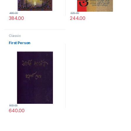
480.00
325.00
384.00
244.00
Classic
First Person
800.00
640.00