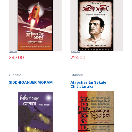
330.00
299.00
247.00
224.00
Classic
Classic
SIDDHIGANJER MOKAM
Alapcharitai Sekaler
Chitrataraka