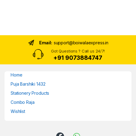
Email:
support@boiwalaexpress.in
Got Questions ? Call us 24/7!
+91 9073884747
Home
Puja Barshiki 1432
Stationery Products
Combo Raja
Wishlist