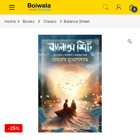
Skip to navigation
Skip to content
Open
0
Home
Books
Classic
Balance Sheet
-
25%