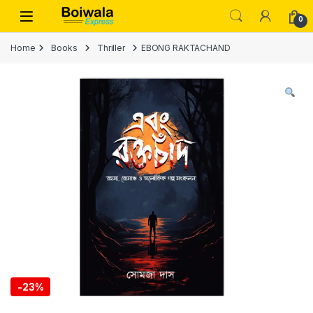
Skip to navigation
Skip to content
Open
0
Home
Books
Thriller
EBONG RAKTACHAND
-
23%