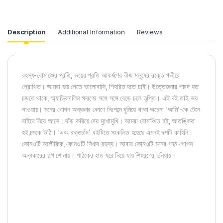
Description
Additional Information
Reviews
রহস্য-রোমাঞ্চের প্রতি‚ ভয়ের প্রতি আকর্ষণের বীজ মানুষের রক্তে গভীরে
প্রোথিত। আমরা ভয় পেতে ভালোবাসি‚ শিহরিত হতে চাই। উত্তেজনার পারদ যত
চড়তে থাকে‚ অ্যাড্রিনালিন ক্ষরণের সঙ্গে সঙ্গে বেড়ে চলে তৃপ্তি। এই বই তাই ভয়
পাওয়ায়। মনের গোপন অন্ধকার কোণে নিঃশব্দে ঘুমিয়ে থাকা অচেনা ‘আমি’-কে টেনে
বাইরে নিয়ে আসে। দাঁড় করিয়ে দেয় মুখোমুখি। আমরা রোমাঞ্চিত হই‚ আতঙ্কিত
হই‚চমকে উঠি। ‘এবং রক্তচাঁদ’ বইটিতে সংকলিত হয়েছে এমনই দশটি কাহিনি।
কোনওটি অলৌকিক‚ কোনওটি নিখাদ রহস্য। আবার কোনওটি মনের গহন গোপন
অন্ধকারের গল্প শোনায়। পাঠকের হাত ধরে নিয়ে যায় শিহরণের দুনিয়ায়।