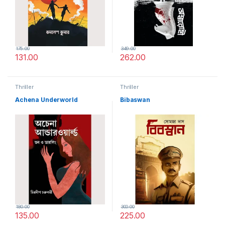
175.00
349.00
131.00
262.00
Thriller
Thriller
Achena Underworld
Bibaswan
180.00
300.00
135.00
225.00