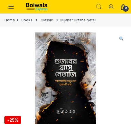
Skip to navigation
Skip to content
Open
0
Home
Books
Classic
Gujaber Grashe Netaji
-
25%