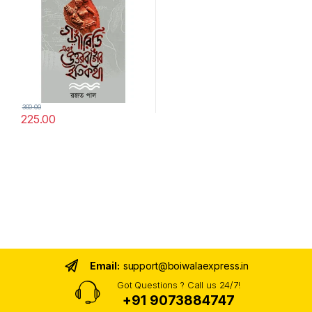
300.00
225.00
Email:
support@boiwalaexpress.in
Got Questions ? Call us 24/7!
+91 9073884747