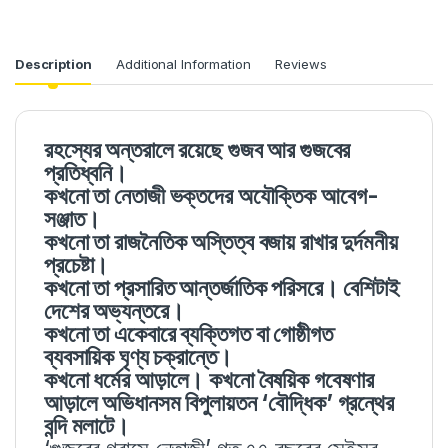
Description
Additional Information
Reviews
রহস্যের অন্তরালে রয়েছে গুজব আর গুজবের
প্রতিধ্বনি।
কখনো তা নেতাজী ভক্তদের অযৌক্তিক আবেগ-
সঞ্জাত।
কখনো তা রাজনৈতিক অস্তিত্ব বজায় রাখার দুর্দমনীয়
প্রচেষ্টা।
কখনো তা প্রসারিত আন্তর্জাতিক পরিসরে। বেশিটাই
দেশের অভ্যন্তরে।
কখনো তা একেবারে ব্যক্তিগত বা গোষ্ঠীগত
ব্যবসায়িক ঘৃণ্য চক্রান্তে।
কখনো ধর্মের আড়ালে। কখনো বৈষয়িক গবেষণার
আড়ালে অভিধানসম বিপুলায়তন ‘বৌদ্ধিক’ গ্রন্থের
বন্দি মলাটে।