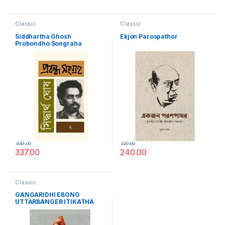
Classic
Classic
Siddhartha Ghosh
Ekjon Parospathor
Probondho Songraha
449.00
320.00
337.00
240.00
Classic
GANGARIDHI EBONG
UTTARBANGER ITIKATHA