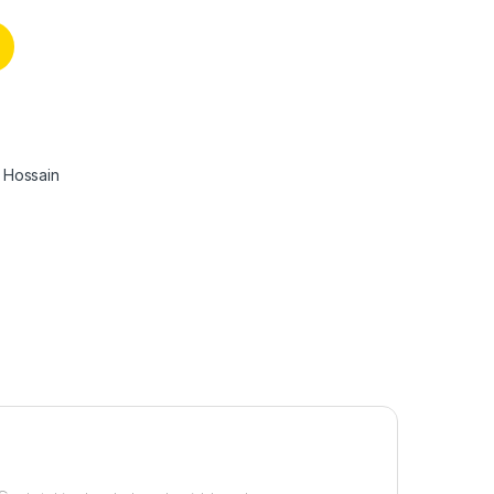
ssain quantity
 Hossain
s