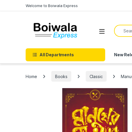
Skip to navigation
Skip to content
Welcome to Boiwala Express
Search f
Open
All Departments
New Rel
Home
Books
Classic
Manus