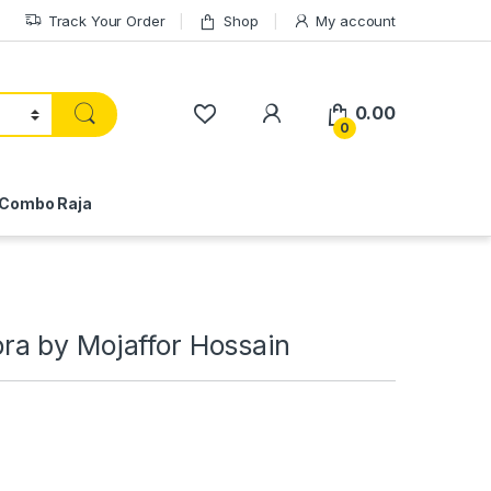
Track Your Order
Shop
My account
My Account
0.00
0
Combo Raja
a by Mojaffor Hossain