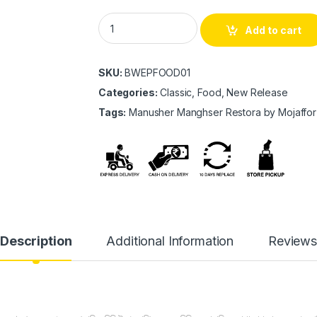
Manusher Manghser Restora by Mojaffor Ho
Add to cart
SKU:
BWEPFOOD01
Categories:
Classic, Food, New Release
Tags:
Manusher Manghser Restora by Mojaffor
Description
Additional Information
Review