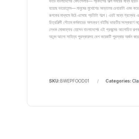
বইটি বাংলাদেশের বেস্টসেলার— প্রকাশের অল্প সময়ের মধ্যে ছয়টি
হয়েছে ভায়োলেন্স— মানুষের মুখোশের আড়ালের চেহারাটা এমন করে 
রূপকের মাধ্যমে উঠে এসেছে প্রতিটা গল্পে। এরই মধ্যে গ্রন্থের এক
চিত্রশিল্পী গৌতম কর্মকারের অলংকরণ বইটির ভারতীয় সংস্করণে ন
লেখক মোজাফ্‌ফর হোসেন বাংলাদেশের এই প্রজন্মের আলোচিত গল্পকার
আনন্দ আলো সাহিত্য পুরস্কারসহ বেশ কয়েকটি পুরস্কার অর্জন কর
SKU:
BWEPFOOD01
Categories:
Cla