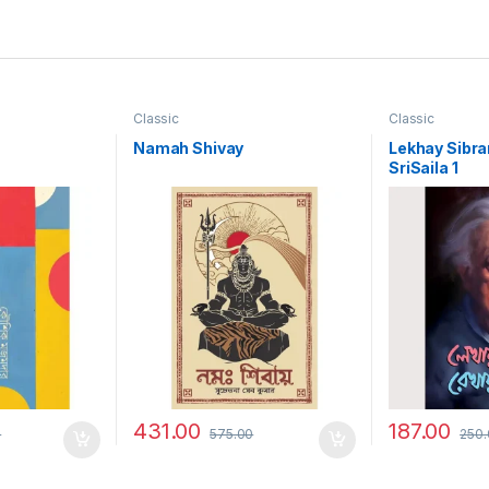
Classic
Classic
Namah Shivay
Lekhay Sibr
SriSaila 1
431.00
187.00
0
575.00
250.