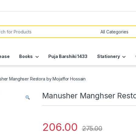
or:
ease
Books
Puja Barshiki 1433
Stationery
her Manghser Restora by Mojaffor Hossain
Manusher Manghser Restor
206.00
275.00