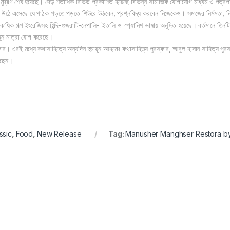
 মুদ্রণ শেষ হয়েছে। দেড় শতাধিক রিভিউ প্রকাশিত হয়েছে বিভিন্ন সামাজিক যোগাযোগ মাধ্যম ও পত্রপত্
উঠে এসেছে যে পাঠক পড়তে পড়তে শিউরে উঠবেন, প্রশ্নবিদ্ধ করবেন নিজেকেও। সমাজের নির্মমতা, নিষ্
াধিক গল্প ইংরেজিসহ হিন্দি-গুজরাটি-নেপালি- ইতালি ও স্প্যানিশ ভাষায় অনূদিত হয়েছে। বর্তমানে তিনটি গ
তুন মাত্রা যোগ করেছে।
। এরই মধ্যে কথাসাহিত্যে অন্যদিন হুমায়ূন আহমেদ কথাসাহিত্য পুরস্কার, আবুল হাসান সাহিত্য পুরস্
েছেন।
ssic
,
Food
,
New Release
Tag:
Manusher Manghser Restora by