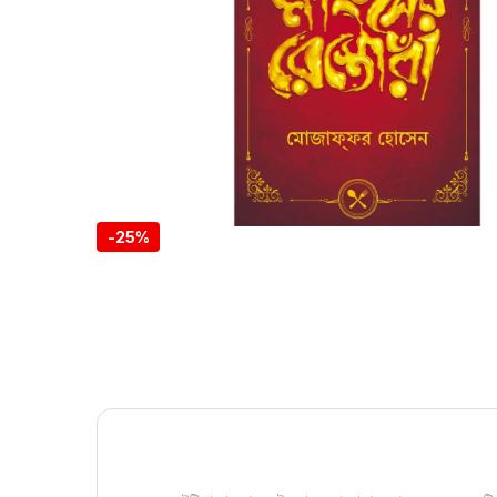
-
25%