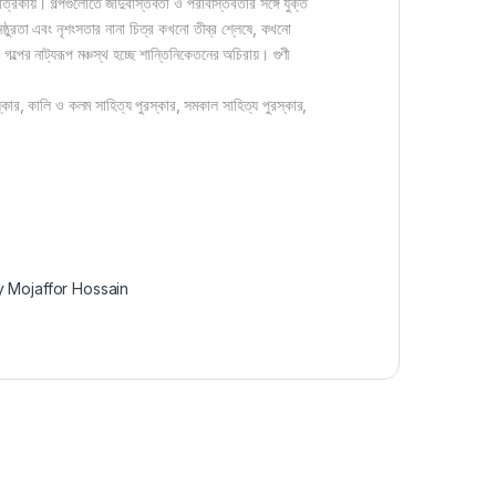
রিকায়। গল্পগুলোতে জাদুবাস্তবতা ও পরাবাস্তবতার সঙ্গে যুক্ত
ঠুরতা এবং নৃশংসতার নানা চিত্র কখনো তীব্র শ্লেষে, কখনো
ল্পের নাট্যরূপ মঞ্চস্থ হচ্ছে শান্তিনিকেতনের অচিরায়। গুণী
কার, কালি ও কলম সাহিত্য পুরস্কার, সমকাল সাহিত্য পুরস্কার,
 Mojaffor Hossain