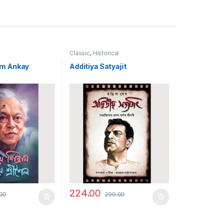
Classic
,
Historical
am Ankay
Additiya Satyajit
224.00
00
299.00