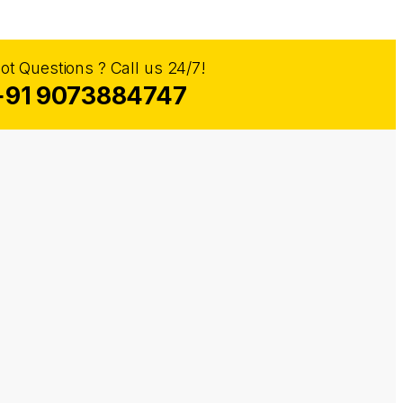
ot Questions ? Call us 24/7!
+91 9073884747