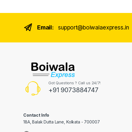
Email:
support@boiwalaexpress.in
Got Questions ? Call us 24/7!
+91 9073884747
Contact Info
18A, Balak Dutta Lane, Kolkata - 700007