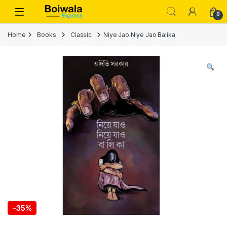
Skip to navigation
Skip to content
Open
0
Home
Books
Classic
Niye Jao Niye Jao Balika
-
35%