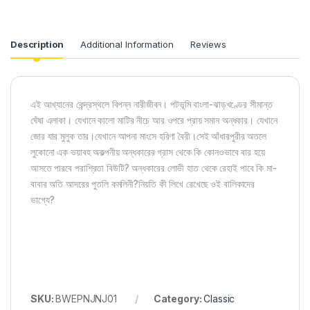
Description
Additional Information
Reviews
এই আখ্যানের কেন্দ্রস্থলে বিপন্ন নারীজীবন। পটভূমি বাংলা-ঝাড়খণ্ডের সীমান্ত
ঘেঁষা এলাকা। যেখানে কালো মাটির নীচে আর ওপরে প্রায় সমান অন্ধকার। যেখানে
জোর যার মুলুক তার।যেখানে আপনা মাংসে হরিণা বৈরী।সেই আঁধারপুরীর অতলে
লুকোনো এক ভয়াবহ অকল্পনীয় অন্ধকারের গ্রাস থেকে কি কোনওভাবে বার হয়ে
আসতে পারবে পরাশ্রিতা বিউটি? অন্ধকারের লোভী হাত থেকে রেহাই পাবে কি মা-
বাবার অতি আদরের পুতলি কমলিনী?নিয়তি কী লিখে রেখেছে ওই বালিকাদের
ভাগ্যে?
SKU:
BWEPNJNJ01
Category:
Classic