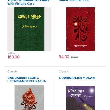
Topser Notebook 3rd Edition
Omon Chander Raat
With Visiting Card
225.00
94.00
169.00
125.00
Classic
Classic
GANGARIDHI EBONG
SIDDHIGANJER MOKAM
UTTARBANGER ITIKATHA