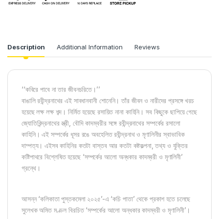
Description
Additional Information
Reviews
‘‘কবিরে পাবে না তার জীবনচরিতে।’’
বাঙালি রবীন্দ্রনাথের এই সাবধানবানী শোনেনি। তাঁর জীবন ও নারীদের প্রসঙ্গে খরচ
হয়েছে লক্ষ লক্ষ শব্দ। নির্মিত হয়েছে রসায়িত নানা কাহিনি। সব কিছুকে ছাপিয়ে গেছে
জ্যোতিরিন্দ্রনাথের স্ত্রী, বৌদি কাদম্বরীর সঙ্গে রবীন্দ্রনাথের সম্পর্কের রসালো
কাহিনি। এই সম্পর্কের ধূসর রঙে অবহেলিত রবীন্দ্রনাথ ও মৃণালিনীর স্বাভাবিক
দাম্পত্য। এইসব কাহিনির কতটা বাস্তব আর কতটা কষ্টকল্পনা, তথ্য ও যুক্তির
কষ্টিপাথরে বিশ্লেষিত হয়েছে ‘সম্পর্কের আলো অন্ধকার কাদম্বরী ও মৃণালিনী’
গ্রন্থে।
আসন্ন ‘কলিকাতা পুস্তকমেলা ২০২৫’-এ ‘কচি পাতা’ থেকে প্রকাশ হতে চলেছে
সুলেখক অমিত মণ্ডল বিরচিত ‘সম্পর্কের আলো অন্ধকার কাদম্বরী ও মৃণালিনী’।