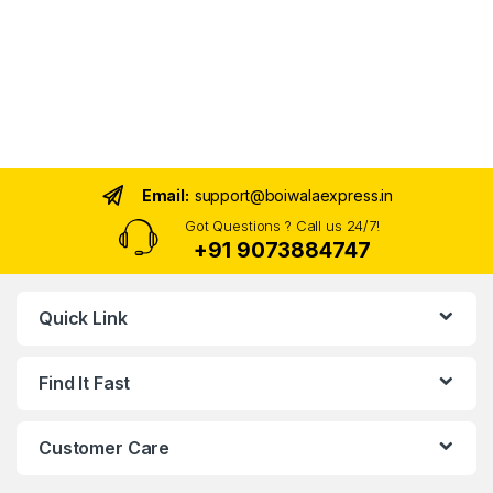
Email:
support@boiwalaexpress.in
Got Questions ? Call us 24/7!
+91 9073884747
Quick Link
Find It Fast
Customer Care