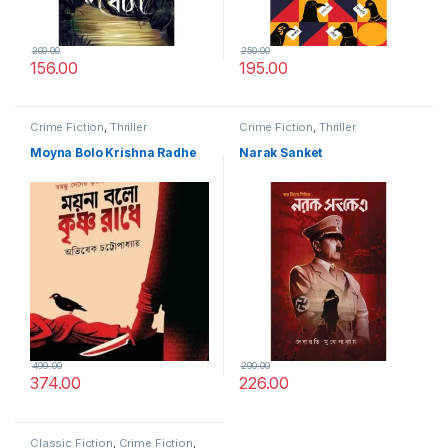
200.00
250.00
156.00
195.00
Crime Fiction
,
Thriller
Crime Fiction
,
Thriller
Moyna Bolo Krishna Radhe
Narak Sanket
499.00
290.00
374.00
226.00
Classic Fiction
,
Crime Fiction
,