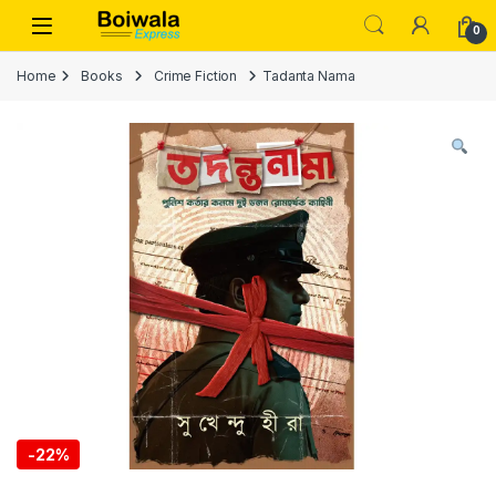
Skip to navigation
Skip to content
Open
0
Home
Books
Crime Fiction
Tadanta Nama
-
22%