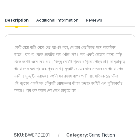
Description
Additional Information
Reviews
একটি মেয়ে বাড়ি থেকে বের হয় এই বলে, সে তার প্রেমিকের সঙ্গে আমেরিকা
যাচ্ছে। তারপর থেকে মেয়েটির আর খোঁজ নেই। আর একটি মেয়েকে বাপের বাড়ি
থেকে জামাই এসে নিয়ে যায়। কিন্তু মেয়েটি শ্বশুর বাড়িতে পৌঁছয় না। আস্তাকুঁড়ে
পাওয়া গেল অর্ধদগ্ধ এক পুরুষ লাশ। মুম্বাই রোডের ধারে সাতসকালে পাওয়া গেল
একটা। মুণ্ডুহীন নরদেহ। এগুলি সব রহস্য গল্পের প্লট নয়, সত্যিকারের ঘটনা।
এই গ্রন্থে এমনই সব চব্বিশটি রোমাঞ্চকর ঘটনার তদন্ত কাহিনী এক পুলিশকর্তার
কলমে। পড়া শুরু করলে শেষ দেখে ছাড়তে হবে।
SKU:
BWEPDEE01
Category:
Crime Fiction